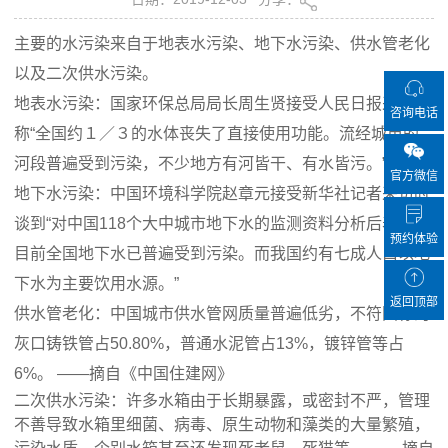
主要的水污染来自于地表水污染、地下水污染、供水管老化
以及二次供水污染。
地表水污染：国家环保总局局长周生贤接受人民日报采访时
咨询电话
称“全国约１／３的水体丧失了直接使用功能。流经城市的
河段普遍受到污染，不少地方有河皆干、有水皆污。”
官方微信
地下水污染：中国环境科学院赵章元接受新华社记者采访时
谈到“对中国118个大中城市地下水的监测资料分析后表示，
预约体验
目前全国地下水已普遍受到污染。而我国约有七成人口以地
下水为主要饮用水源。”
返回顶部
供水管老化：中国城市供水管网质量普遍低劣，不符国标的
灰口铸铁管占50.80%，普通水泥管占13%，镀锌管等占
6%。 ——摘自《中国住建网》
二次供水污染：许多水箱由于长期暴露，或密封不严，管理
不善导致水箱里细菌、病毒、原生动物和藻类的大量繁殖，