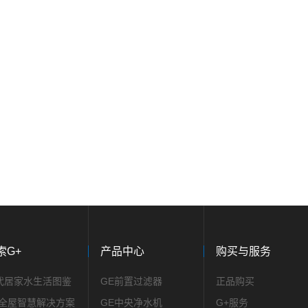
索G+
产品中心
购买与服务
正品购买
代居家水生活图鉴
GE前置过滤器
G+服务
+全屋智慧解决方案
GE中央净水机