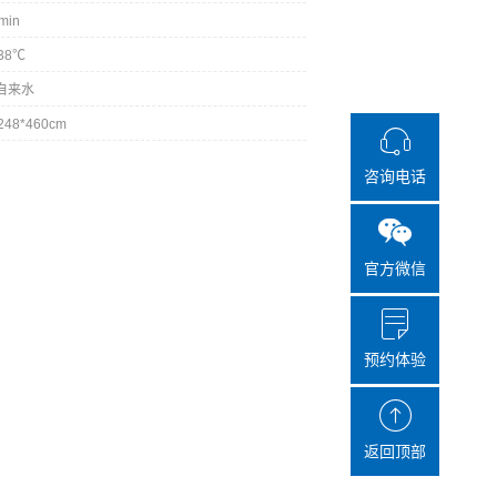
/min
38℃
自来水
248*460cm
咨询电话
官方微信
预约体验
返回顶部