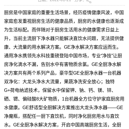
厨房是中国家庭的重要生活场景，经历疫情健康风波，中国
家庭愈发重视厨房生活的健康品质，厨房的水健康也逐渐成
为生活标配。而伴随对于厨房生活用水的健康需求日益上
升，当前主流厨下净水器只能解决直饮水问题，无法提供健
康、大流量的用水解决方案。
GE
净水解决方案应运而生。
通用净水携领先水科技重磅登陆中国市场，专业
“
净技
”
让厨
房净化滴水不漏，告别水中有害物质余氯。
GE
全厨净水解
决方案共有两个系列产品，豪华型
GE
全厨净水器一台机器
双净化：大龙头净水大流量，果蔬净洗安全放心；独特
G+
荷电纳滤技术，保留水中保留钾、钠、钙、镁、锌、
硒、锶、偏硅酸
8
大矿物质，
1
台机器全方位守护家庭厨房用
水健康。
GE
舒适型全厨解决方案推出大龙头净水器——
GE
净魔瓶，搭配任一厨下直饮机，同时净化厨房用水与直饮
水。
GE
全厨净水解决方案，开启中国高端厨房生活，全厨